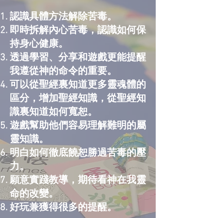
認識具體方法解除苦毒。
即時拆解內心苦毒，認識如何保
持身心健康。
透過學習、分享和遊戲更能提醒
我遵從神的命令的重要。
可以從聖經裏知道更多靈魂體的
區分，增加聖經知識，從聖經知
識裏知道如何寬恕。
遊戲幫助他們容易理解難明的屬
靈知識。
明白如何徹底饒恕勝過苦毒的壓
力。
願意實踐教導，期待看神在我靈
命的改變。
好玩兼獲得很多的提醒。