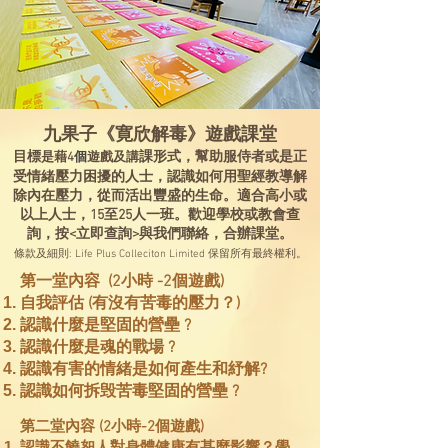
九果子
《
寛欣解毒
》
遊戲課堂
目標
課形式
，
幫助服侍者或是正
是藉4
個
遊戲及講
受情緒壓力困擾的人士
，
認識如何用聖經教導解
除內在壓力，從而活出豐盛的生命。適合高小或
以上人士，15至25人一班。
歡迎學校或教會查
詢，按<立即查詢>與我們聯絡，合辦
課堂
。
條款及細則: Life Plus Colleciton Limited 保留所有最終權利。
第一堂內容 (2小時 -2個遊戲)
自我評估 (有沒有苦毒的壓力？)
認識什麼是堅固的營壘 ?
認識什麼是魂的戰場 ?
認識有害的情緒是如何產生和紓解?
認識如何拆毁苦毒堅固的營壘 ?
第二堂內容 (2小時-2個遊戲)