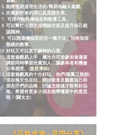
遊戲
。
能將聖經道理生活化/簡易地融入遊戲
。
欣賞創作者的用心及見證分享
。
可用作軟性傳福音和教導工具。
可以幫忙小朋友掉情緒垃圾及提升自己能
認識神。
可以開通傳福音的另一種方法，同時加深
聖經的教導。
好玩又可以更了解神的心意。
這套遊戲易上手，層次亦可按參加者適當
調節同時學習欣賞別人，讓參與者有機會
嘉恩導師)
分享感受
。(
這套遊戲真的十分好玩，他們(龍鳳三胞胎)
現在每天也在玩，開始留意及觀察自己和
朋友仔們的品格，討論怎樣做才能有好品
格。希望有更多小朋友能學懂當中的意思
啦！(
關太太)
品格桌遊 ·
》
《
見證分享