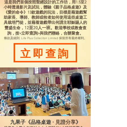
這是我們首個按照聖經設計的工作坊，用1.5至2
小時透過影片及試玩，體驗《親子品格桌遊》及
《愛的命令》13款遊戲的玩法，目標是藉遊戲幫
助家長、導師、教師或牧者如何使用這些桌遊工
具栽培門徒，並藉着遊戲帶出何謂主耶穌賜人的
12至20人一班。
豐盛生命，
歡迎學校或教會查
查詢
詢，按<立即
>與我們聯絡，合辦聚會。
條款及細則: Life Plus Colleciton Limited 保留所有最終權利。
立即查詢
九果子《品格桌遊 ·
》
見證分享