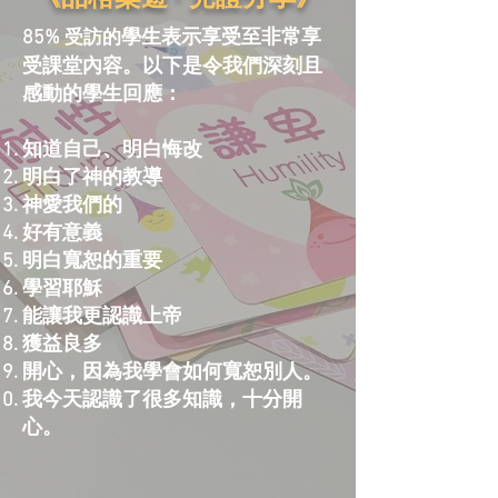
85%
學生表示享受至非常享
受訪
的
受課堂內容。
以下是令我們深刻且
感動的學生回應：
知道自己、明白悔改
明白了神的教導
神愛我們的
好有意義
明白寬恕的重要
學習耶穌
能讓我更認識上帝
獲益良多
開心，因為我學會如何寬恕別人。
我今天認識了很多知識，十分開
心。