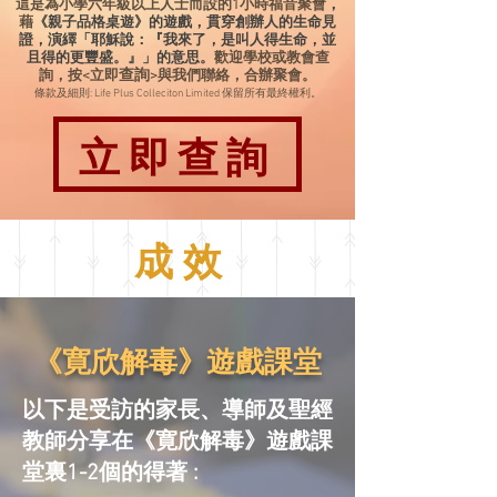
這是為小學六年級以上人士而設的
1小時
福音聚會
，
藉
《親子品格桌遊》的遊戲，貫穿創辦人的生命見
證，演繹「耶穌說：『我來了，是叫人得生命，並
且得的更豐盛。』」的意思。
歡迎學校或教會查
查詢
詢，按<立即
>與我們聯絡，合辦聚會。
條款及細則: Life Plus Colleciton Limited 保留所有最終權利。
立即查詢
成 效
《
寛欣解毒
》
遊戲課堂
以下是受訪
的
家長、導師及聖經
教師
分享在
《
寛欣解毒
》
遊戲課
堂裏1-2個的得著 :