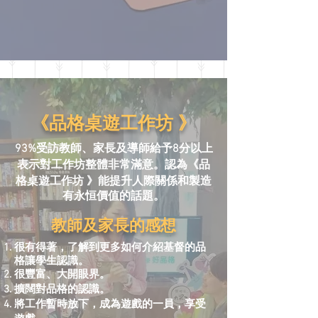
《品格桌遊
》
工作坊
93%受訪教師、家長及導師
給予8分以上
《品
表示對工作坊整體非常滿意
。
認為
格桌遊
》
工作坊
能提升人際關係
和製造
有永恒價值的話題。
教師及家長的感想
很有得著，了解到更多如何介紹基督的品
格讓學生認識
。
很豐富、大開眼界
。
擴闊對品格的認識
。
將工作暫時放下，成為遊戲的一員，享受